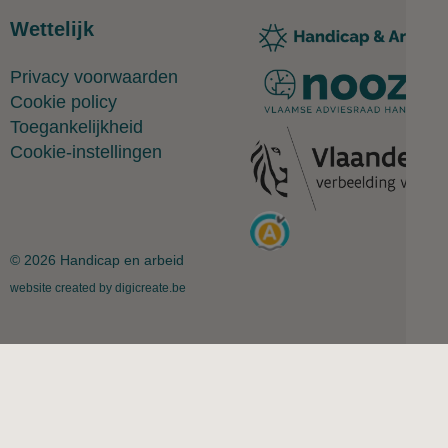
Wettelijk
Privacy voorwaarden
Cookie policy
Toegankelijkheid
Cookie-instellingen
© 2026 Handicap en arbeid
website created by digicreate.be