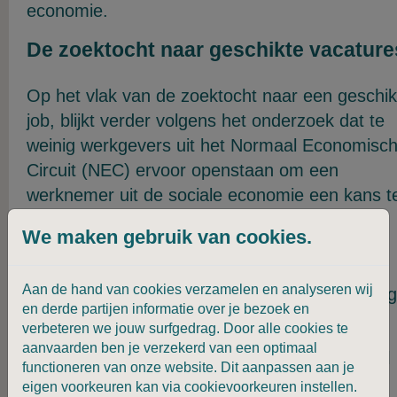
economie.
De zoektocht naar geschikte vacature
Op het vlak van de zoektocht naar een geschik
job, blijkt verder volgens het onderzoek dat te
weinig werkgevers uit het Normaal Economisc
Circuit (NEC) ervoor openstaan om een
werknemer uit de sociale economie een kans t
geven. Het regelgevend kader over de
We maken gebruik van cookies.
‘terbeschikkingstelling’ (TBS) van de
doelgroepwerknemers werpt bij de reguliere
Aan de hand van cookies verzamelen en analyseren wij
werkgevers drempels op, alsook de overtuigin
en derde partijen informatie over je bezoek en
die bij de werkgevers leven.
verbeteren we jouw surfgedrag. Door alle cookies te
aanvaarden ben je verzekerd van een optimaal
De onderzoekers raden daarbij aan om zoveel
functioneren van onze website. Dit aanpassen aan je
mogelijk de drempels te verlagen door in te
eigen voorkeuren kan via cookievoorkeuren instellen.