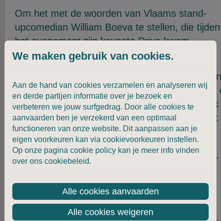
Om het met de woorden van Vlaams stand-
upcomedian William Boeva te stellen, die tijden
het evenement zijn keynote Drive kwam
voorstellen:
We maken gebruik van cookies.
“Ik ben geen rolmodel. Toch moet ik het kome
Aan de hand van cookies verzamelen en analyseren wij
uitleggen. Ik moet uitleggen wat er mis gaat in
en derde partijen informatie over je bezoek en
maatschappij op het vlak van inclusie. En ik lijk
verbeteren we jouw surfgedrag. Door alle cookies te
het nog beter te weten ook? Gewoon omdat ik
aanvaarden ben je verzekerd van een optimaal
functioneren van onze website. Dit aanpassen aan je
een handicap heb. Hoe kan dat nu? Er zijn
eigen voorkeuren kan via cookievoorkeuren instellen.
nochtans wereldwijd 20% mensen met een
Op onze pagina cookie policy kan je meer info vinden
handicap. Hoe komt het dat we zo onzichtbaar
over ons cookiebeleid.
zijn?”
Alle cookies aanvaarden
“We moeten af van het hokjesdenken. We
hebben daar als maatschappij niets aan. We
Alle cookies weigeren