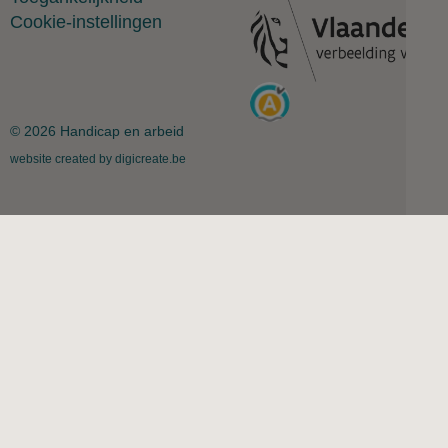
Cookie-instellingen
© 2026 Handicap en arbeid
website created by digicreate.be