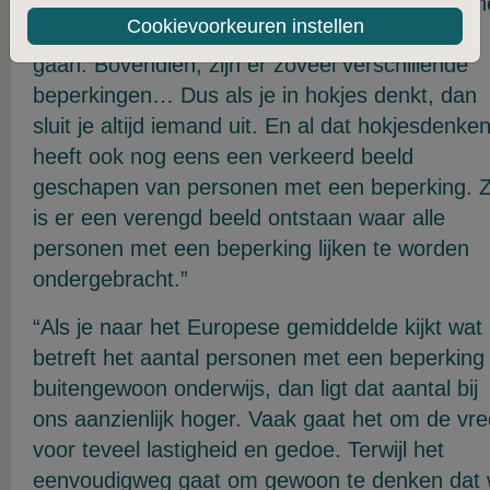
blijven dan een rechte lijn bewandelen, terwijl h
Cookievoorkeuren instellen
juist interessant is om soms links of rechts te
gaan. Bovendien, zijn er zoveel verschillende
beperkingen… Dus als je in hokjes denkt, dan
sluit je altijd iemand uit. En al dat hokjesdenke
heeft ook nog eens een verkeerd beeld
geschapen van personen met een beperking. 
is er een verengd beeld ontstaan waar alle
personen met een beperking lijken te worden
ondergebracht.”
“Als je naar het Europese gemiddelde kijkt wat
betreft het aantal personen met een beperking 
buitengewoon onderwijs, dan ligt dat aantal bij
ons aanzienlijk hoger. Vaak gaat het om de vr
voor teveel lastigheid en gedoe. Terwijl het
eenvoudigweg gaat om gewoon te denken dat